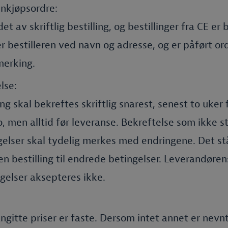
innkjøpsordre:
t av skriftlig bestilling, og bestillinger fra CE er
er bestilleren ved navn og adresse, og er påført o
merking.
lse:
ng skal bekreftes skriftlig snarest, senest to uker 
o, men alltid før leveranse. Bekreftelse som ikke
elser skal tydelig merkes med endringene. Det står
n bestilling til endrede betingelser. Leverandøren
gelser aksepteres ikke.
ngitte priser er faste. Dersom intet annet er nevnt 