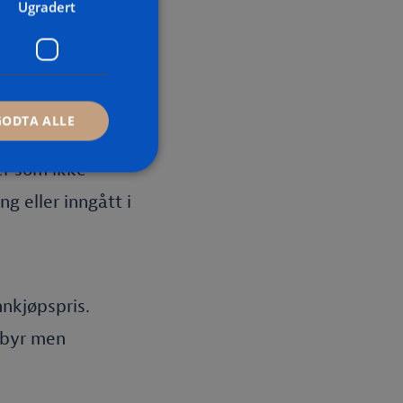
 bestillingen.
Ugradert
ll. Eventuelle
 leveransen.
døren for det fulle
GODTA ALLE
il å få dekket av
er som ikke
ng eller inngått i
nnkjøpspris.
ebyr men