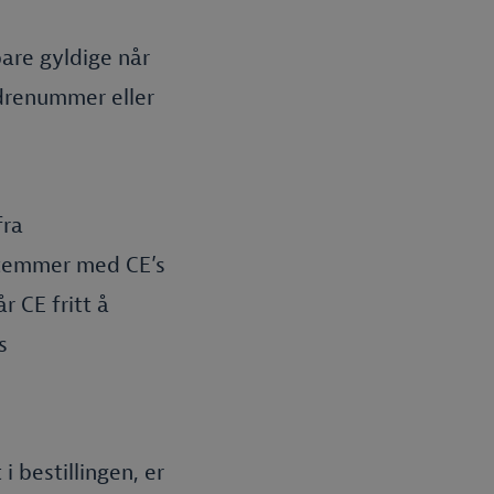
 bare gyldige når
rdrenummer eller
fra
 stemmer med CE’s
 CE fritt å
s
i bestillingen, er