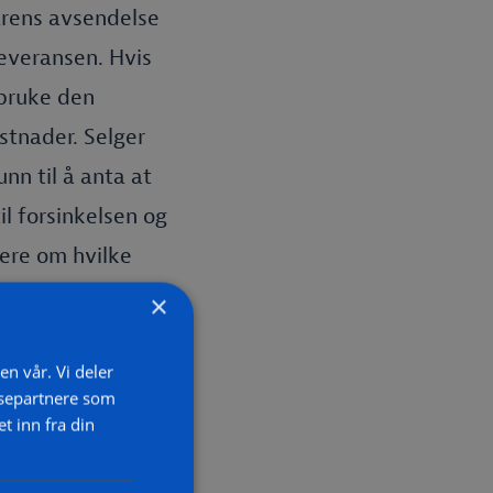
arens avsendelse
leveransen. Hvis
 bruke den
stnader. Selger
unn til å anta at
il forsinkelsen og
mere om hvilke
angitt
×
 forsinket, kan CE
sinkelsen.
en vår. Vi deler
ysepartnere som
 inn fra din
økelser og prøver