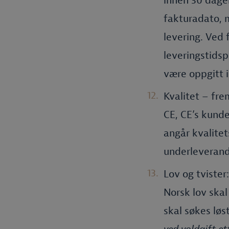
innen 30 dager
fakturadato, m
levering. Ved f
leveringstidsp
være oppgitt i
Kvalitet – fre
CE, CE’s kunde
angår kvalitet
underleverand
Lov og tvister:
Norsk lov skal
skal søkes løs