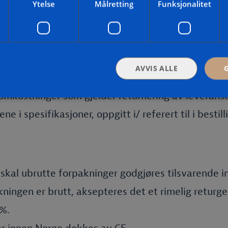
elig for å kontrollere at leveransen er i henhold til
Ytelse
Målretting
Funksjonalitet
r forpliktet til å være behjelpelig med slik kontro
ikater, CE-merking, samsvarserklæringer skal følge
kontroll overtar leveransen, fritar det ikke leveran
AVVIS ALLE
eransens kontraktsmessige utførelse. CE har rett t
omkostninger som gjelder returnering av leverans
ne i spesifikasjoner, oppgitt i/ referert til i bestilli
skal ubrutte forpakninger godgjøres tilsvarende i
ningen er brutt, aksepteres det et rimelig returg
%.