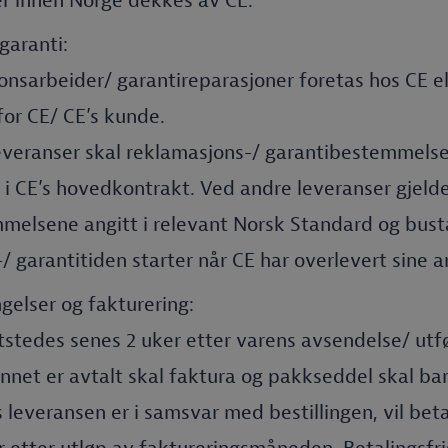
r innen Norge dekkes av CE.
garanti:
onsarbeider/ garantireparasjoner foretas hos CE el
for CE/ CE’s kunde.
everanser skal reklamasjons-/ garantibestemmelse
i CE’s hovedkontrakt. Ved andre leveranser gjeld
melsene angitt i relevant Norsk Standard og bust
 garantitiden starter når CE har overlevert sine a
gelser og fakturering:
tstedes senes 2 uker etter varens avsendelse/ utfø
nnet er avtalt skal faktura og pakkseddel skal ba
is leveransen er i samsvar med bestillingen, vil bet