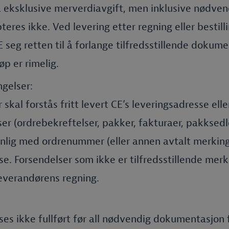
å eksklusive merverdiavgift, men inklusive nødven
eres ikke. Ved levering etter regning eller bestilli
 seg retten til å forlange tilfredsstillende dokume
øp er rimelig.
gelser:
r skal forstås fritt levert CE’s leveringsadresse ell
ser (ordrebekreftelser, pakker, fakturaer, pakksedle
nlig med ordrenummer (eller annen avtalt merking)
e. Forsendelser som ikke er tilfredsstillende merke
leverandørens regning.
ses ikke fullført før all nødvendig dokumentasjon 