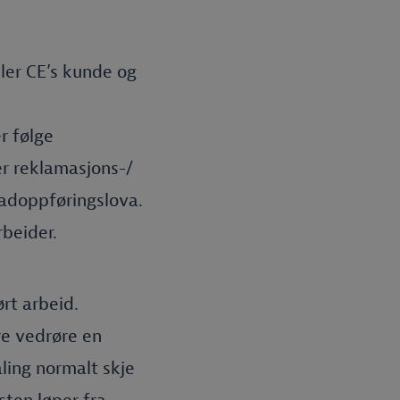
ler CE’s kunde og
r følge
er reklamasjons-/
adoppføringslova.
rbeider.
rt arbeid.
re vedrøre en
aling normalt skje