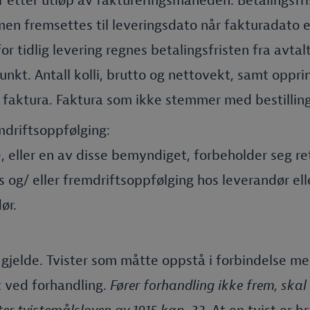
 etter utløp av faktureringsmåneden. Betalingsfri
en fremsettes til leveringsdato når fakturadato er
or tidlig levering regnes betalingsfristen fra avtal
unkt. Antall kolli, brutto og nettovekt, samt oppri
 faktura. Faktura som ikke stemmer med bestilling, 
mdriftsoppfølging:
, eller en av disse bemyndiget, forbeholder seg ret
s og/ eller fremdriftsoppfølging hos leverandør ell
ør.
 gjelde. Tvister som måtte oppstå i forbindelse med
t ved forhandling.
Fører forhandling ikke frem, skal 