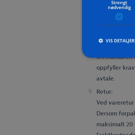
som anses ønsk
Strengt
nødvendig
Leverandøren e
kontrollsertif
Hvis CE etter 
VIS DETALJER
ansvar for lev
leverandøren 
oppfyller krave
avtale.
Retur:
Ved vareretur 
Dersom forpak
maksimalt 20 