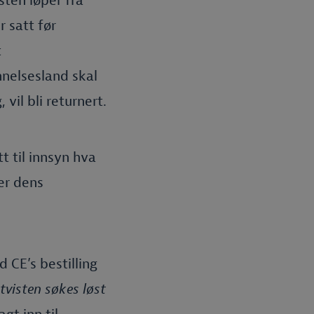
sten løper fra
 satt før
t
nnelsesland skal
vil bli returnert.
t til innsyn hva
er dens
 CE’s bestilling
tvisten søkes løst