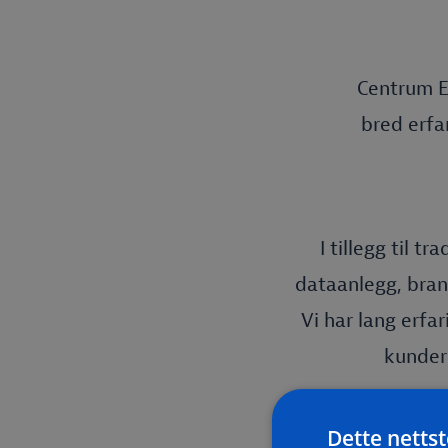
Centrum El
bred erfar
I tillegg til 
dataanlegg, bran
Vi har lang erfa
kunders
Dette netts