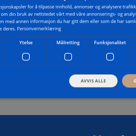
sjonskapsler for å tilpasse innhold, annonser og analysere trafikk
 om din bruk av nettstedet vårt med våre annonserings- og anal
n med annen informasjon du har gitt dem eller som de har samlet
e deres.
Personvernerklæring
Næring
Ytelse
Målretting
Funksjonalitet
Vi prosjekterer, installerer og kontrollerer elektriske
anlegg for nærings- og eiendomsbygg. Her finner du
ulike oppdrag vi utfører.
AVVIS ALLE