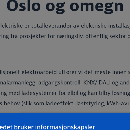
Oslo og omegn
ektriske er totalleverandør av elektriske installa
ing fra prosjekter for næringsliv, offentlig sektor 
tradisjonelt elektroarbeid utfører vi det meste inne
nalarmanlegg, adgangskontroll, KNX/ DALI og and
ring med ladesystemer for elbil og kan tilby løsning
 behov (slik som ladeeffekt, laststyring, kWh-av
tedet bruker informasjonskapsler