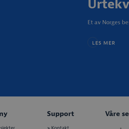
Urtekv
Et av Norges bes
LES MER
ny
Support
Våre se
sjekter
>
Kontakt