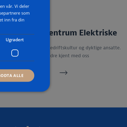
en vår. Vi deler
ysepartnere som
 inn fra din
Dette er Centrum Elektriske
Ugradert
Lang erfaring, god bedriftskultur og dyktige ansatte.
Bli bedre kjent med oss
GODTA ALLE