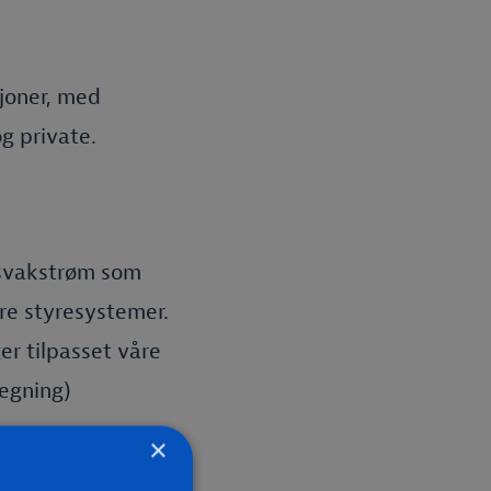
sjoner, med
og private.
n svakstrøm som
re styresystemer.
er tilpasset våre
regning)
×