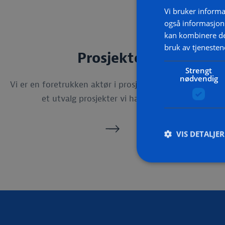
Vi bruker informa
også informasjon
kan kombinere de
bruk av tjenesten
Prosjekter
Strengt
nødvendig
Vi er en foretrukken aktør i prosjektmarkedet. Her er
et utvalg prosjekter vi har jobbet på.
VIS DETALJER