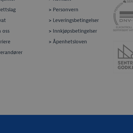
ettslag
>
Personvern
vat
>
Leveringsbetingelser
 oss
>
Innkjøpsbetingelser
riere
>
Åpenhetsloven
verandører