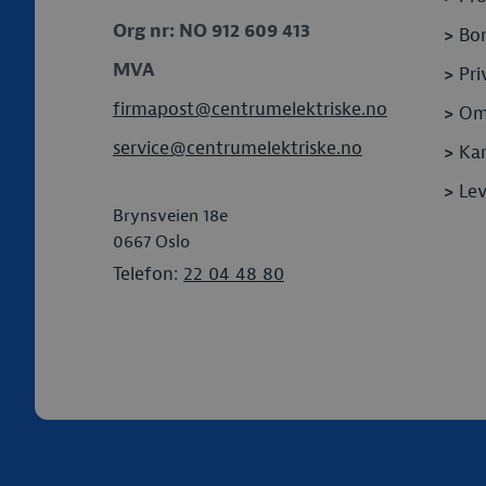
Org nr: NO 912 609 413
>
Bor
MVA
>
Pri
firmapost@centrumelektriske.no
>
Om
service@centrumelektriske.no
>
Kar
>
Le
Brynsveien 18e
0667
Oslo
Telefon:
22 04 48 80